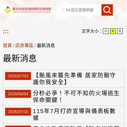
網站導覽
:::
文字大小：
小
中
大
首頁
/
訊息專區
/
最新消息
最新消息
【颱風來襲先準備 居家防颱守
2026/07/03
護你我安全】
分秒必爭！不可不知的火場逃生
2026/06/04
保命關鍵！
115年7月打詐宣導與儀表板數
2026/07/15
據