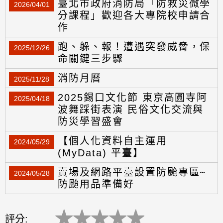
臺北市政府消防局「防救災微學
2026/04/01
分課程」歡迎各大專院校申請合
作
跑、躲、報！遭遇突發威脅，保
2025/12/26
命關鍵三步驟
消防月曆
2025/11/28
2025錫口文化節 東京高圓寺阿
2025/04/18
波舞踩街表演 民俗文化交流與
防災學習盛會
【個人化資料自主運用
2024/05/29
(MyData) 平臺】
賣場及網路平臺設置防颱專區~
2024/05/28
防颱用品準備好
★
★
★
★
★
評分: