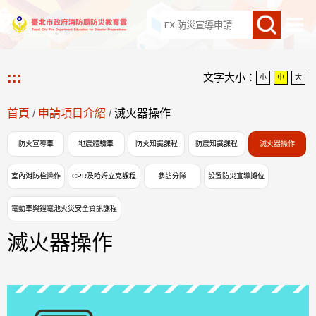
網站導覽
:::
文字大小：
小
中
大
首頁
/
申請項目介紹
/
滅火器操作
防火宣導車
地震體驗車
防火知識課程
防震知識課程
滅火器操作
室內消防栓操作
CPR及哈姆立克課程
參訪分隊
設置防災宣導攤位
電動車與鋰電池火災安全資訊課程
滅火器操作