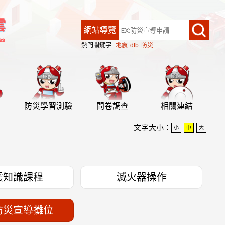
網站導覽
熱門關鍵字:
地震
dfb
防災
防災學習測驗
問卷調查
相關連結
文字大小：
小
中
大
震知識課程
滅火器操作
防災宣導攤位