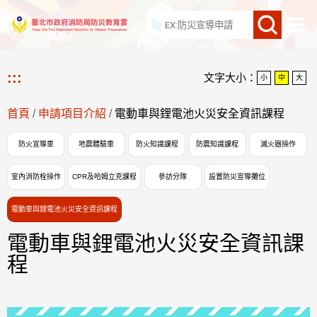
網站導覽
:::
文字大小：
小
中
大
首頁
/
申請項目介紹
/
電動車與鋰電池火災安全資訊課程
防火宣導車
地震體驗車
防火知識課程
防震知識課程
滅火器操作
室內消防栓操作
CPR及哈姆立克課程
參訪分隊
設置防災宣導攤位
電動車與鋰電池火災安全資訊課程
電動車與鋰電池火災安全資訊課
程