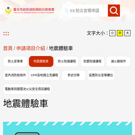
網站導覽
:::
文字大小：
小
中
大
首頁
/
申請項目介紹
/
地震體驗車
防火宣導車
地震體驗車
防火知識課程
防震知識課程
滅火器操作
室內消防栓操作
CPR及哈姆立克課程
參訪分隊
設置防災宣導攤位
電動車與鋰電池火災安全資訊課程
地震體驗車