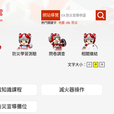
網站導覽
熱門關鍵字:
地震
dfb
防災
防災學習測驗
問卷調查
相關連結
文字大小：
小
中
大
震知識課程
滅火器操作
防災宣導攤位