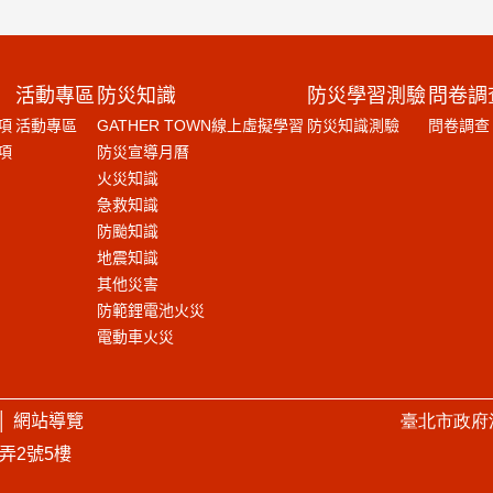
活動專區
防災知識
防災學習測驗
問卷調
項
活動專區
GATHER TOWN線上虛擬學習
防災知識測驗
問卷調查
項
防災宣導月曆
火災知識
急救知識
防颱知識
地震知識
其他災害
防範鋰電池火災
電動車火災
│
網站導覽
臺北市政府
1弄2號5樓