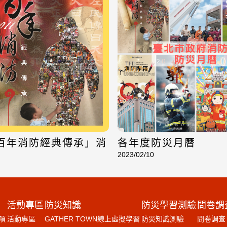
「百年消防經典傳承」消
各年度防災月曆
2023/02/10
活動專區
防災知識
防災學習測驗
問卷調
項
活動專區
GATHER TOWN線上虛擬學習
防災知識測驗
問卷調查