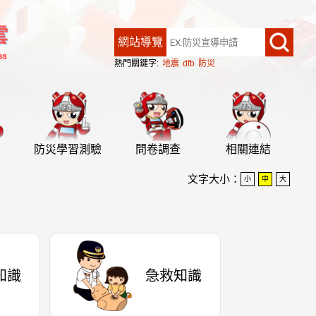
網站導覽
熱門關鍵字:
地震
dfb
防災
防災學習測驗
問卷調查
相關連結
文字大小：
小
中
大
知識
急救知識