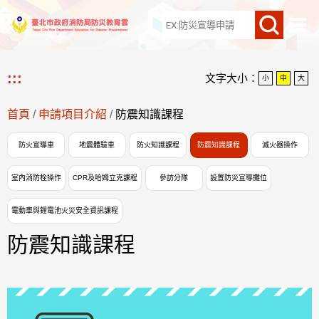
網站導覽
:::
文字大小：
小
中
大
首頁
/
申請項目介紹
/
防震知識課程
防火宣導車
地震體驗車
防火知識課程
防震知識課程
滅火器操作
室內消防栓操作
CPR及哈姆立克課程
參訪分隊
設置防災宣導攤位
電動車與鋰電池火災安全資訊課程
防震知識課程