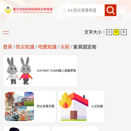
網站導覽
:::
文字大小：
小
中
大
首頁
/
防災知識
/
地震知識
/
災前
/
家具固定術
GATHER TOWN線上虛擬學習
防災宣導月曆
火災知識