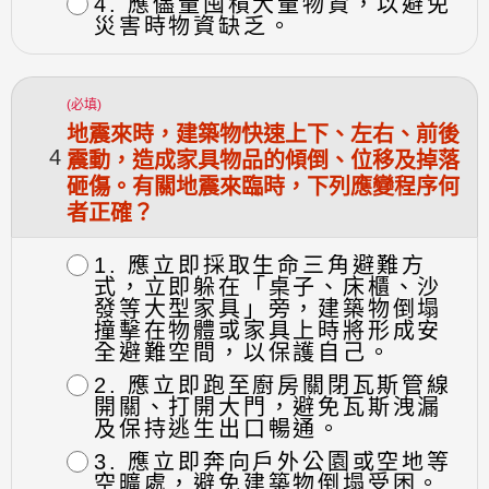
4. 應儘量囤積大量物資，以避免
災害時物資缺乏。
(必填)
地震來時，建築物快速上下、左右、前後
4
震動，造成家具物品的傾倒、位移及掉落
砸傷。有關地震來臨時，下列應變程序何
者正確？
1. 應立即採取生命三角避難方
式，立即躲在「桌子、床櫃、沙
發等大型家具」旁，建築物倒塌
撞擊在物體或家具上時將形成安
全避難空間，以保護自己。
2. 應立即跑至廚房關閉瓦斯管線
開關、打開大門，避免瓦斯洩漏
及保持逃生出口暢通。
3. 應立即奔向戶外公園或空地等
空曠處，避免建築物倒塌受困。