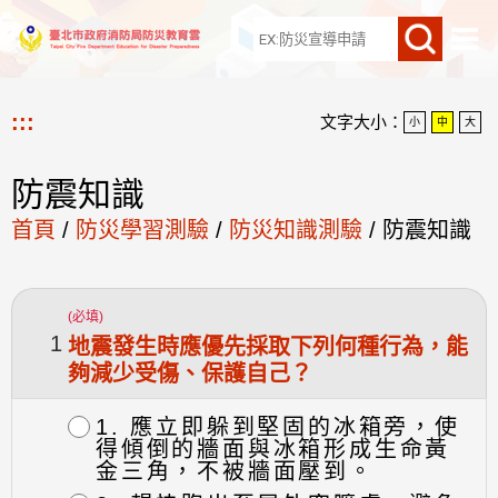
網站導覽
:::
文字大小：
小
中
大
防震知識
首頁
/
防災學習測驗
/
防災知識測驗
/
防震知識
(必填)
1
地震發生時應優先採取下列何種行為，能
夠減少受傷、保護自己？
1. 應立即躲到堅固的冰箱旁，使
得傾倒的牆面與冰箱形成生命黃
金三角，不被牆面壓到。