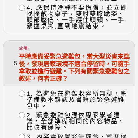
4. 應保持冷靜不要慌張，並立即
找掩蔽物桌子，雙肘雙膝跪姿、
頭部壓低、一手護住頭頸、一手
緊握桌腳,直到地震結束。
(必填)
平時應備妥緊急避難包，當大型災害來臨
5
後，發現居家環境不適合停留時，可隨手
拿取並進行避難。下列有關緊急避難包之
敘述，何者正確？
1. 為避免在避難收容所無聊，應
準備數本雜誌及書籍於緊急避難
包中。
2. 緊急避難包應依專家學者建
議，全部準備相同的內容物品，
比較有保障。
3. 內容需放置緊急糧食、禦寒保