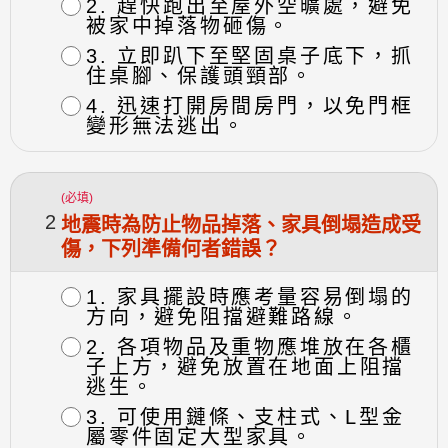
2. 趕快跑出至屋外空曠處，避免
被家中掉落物砸傷。
3. 立即趴下至堅固桌子底下，抓
住桌腳、保護頭頸部。
4. 迅速打開房間房門，以免門框
變形無法逃出。
(必填)
2
地震時為防止物品掉落、家具倒塌造成受
傷，下列準備何者錯誤？
1. 家具擺設時應考量容易倒塌的
方向，避免阻擋避難路線。
2. 各項物品及重物應堆放在各櫃
子上方，避免放置在地面上阻擋
逃生。
3. 可使用鏈條、支柱式、L型金
屬零件固定大型家具。