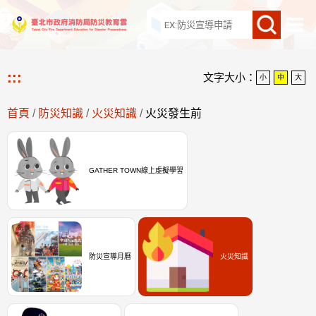
網站導覽
:::
文字大小：
小
中
大
首頁
/
防災知識
/
火災知識
/
火災發生前
GATHER TOWN線上虛擬學習
防災宣導月曆
火災知識